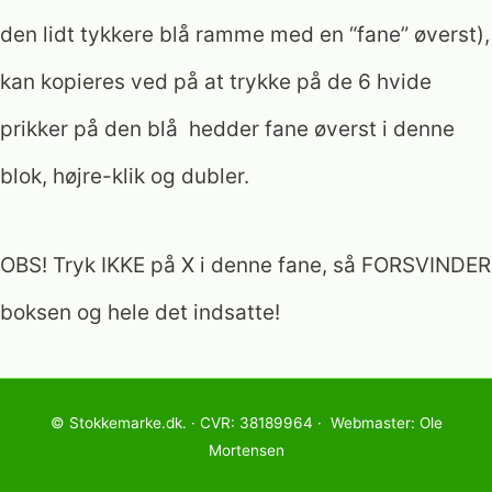
den lidt tykkere blå ramme med en “fane” øverst),
kan kopieres ved på at trykke på de 6 hvide
prikker på den blå hedder fane øverst i denne
blok, højre-klik og dubler.
OBS! Tryk IKKE på X i denne fane, så FORSVINDER
boksen og hele det indsatte!
© Stokkemarke.dk. · CVR: 38189964 · Webmaster: Ole
Mortensen