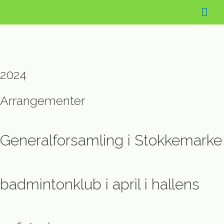
Hov
Badminton: Nyt
2024
Arrangementer
Generalforsamling i Stokkemarke
badmintonklub i april i hallens