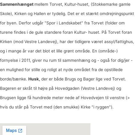
Sammenhænget
mellem Torvet, Kultur-huset, (Stokkemarke gamle
Skole), Kirken og Hallen er tydelig. Det er et stærkt omdrejningspunkt
for byen. Derfor udgår "Spor i Landskabet" fra Torvet (folder om
turene findes i de gule standere foran Kultur- huset. På Torvet foran
Kirken (mod Vestre Landevej), har der tidligere været assyl/fattighus,
og i mange år var det blot et lille grønt område. En (område-)
fornyelse i 2011, giver nu rum til sammenhæng og - også for dig/jer -
en mulighed for stille og roligt at nyde området fra de opstillede
borde/bænke.
Husk,
der er både Brugs og Bager lige ved Torvet.
Bageren er skråt til højre på Hovedgaden (Vestre Landevej) og
Brugsen ligge få hundrede meter nede af Hovedvejen til venstre (>
hvis du står på Torvet med (den smukke) Kirke "i ryggen").