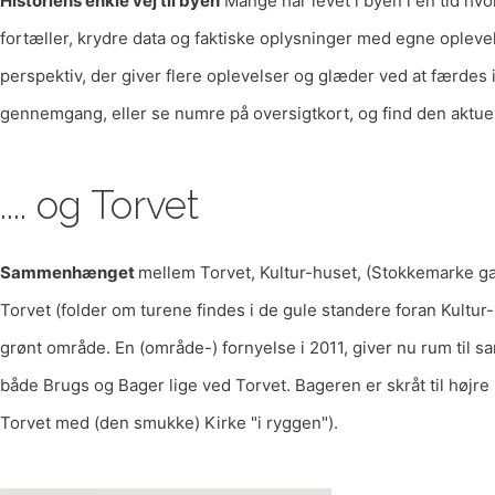
Historiens enkle vej til byen
Mange har levet i byen i en tid hv
fortæller, krydre data og faktiske oplysninger med egne oplevels
perspektiv, der giver flere oplevelser og glæder ved at færdes 
gennemgang, eller se numre på oversigtkort, og find den aktue
.... og Torvet
Sammenhænget
mellem Torvet, Kultur-huset, (Stokkemarke gam
Torvet (folder om turene findes i de gule standere foran Kultur- 
grønt område. En (område-) fornyelse i 2011, giver nu rum til s
både Brugs og Bager lige ved Torvet. Bageren er skråt til højr
Torvet med (den smukke) Kirke "i ryggen").