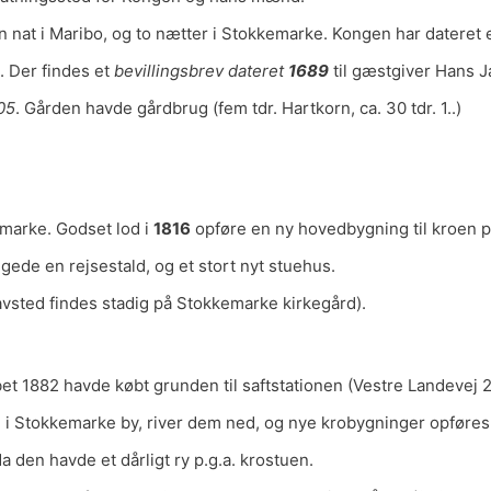
n nat i Maribo, og to nætter i Stokkemarke. Kongen har dateret 
. Der findes et
bevillingsbrev dateret
1689
til gæstgiver Hans 
05
. Gården havde gårdbrug (fem tdr. Hartkorn, ca. 30 tdr. 1..)
marke. Godset lod i
1816
opføre en ny hovedbygning til kroen p
ede en rejsestald, og et stort nyt stuehus.
vsted findes stadig på Stokkemarke kirkegård).
bet 1882 havde købt grunden til saftstationen (Vestre Landevej 
 i Stokkemarke by, river dem ned, og nye krobygninger opføres 
a den havde et dårligt ry p.g.a. krostuen.