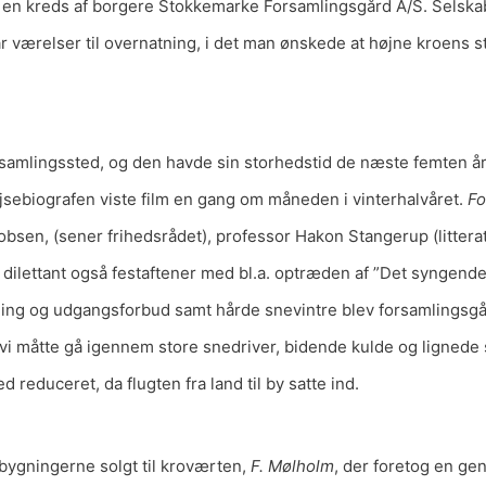
e en kreds af borgere Stokkemarke Forsamlingsgård A/S. Selska
par værelser til overnatning, i det man ønskede at højne kroen
mlingssted, og den havde sin storhedstid de næste femten år. 
ejsebiografen viste film en gang om måneden i vinterhalvåret.
Fo
obsen, (sener frihedsrådet), professor Hakon Stangerup (littera
ilettant også festaftener med bl.a. optræden af ”Det syngend
ning og udgangsforbud samt hårde snevintre blev forsamlingsgår
 vi måtte gå igennem store snedriver, bidende kulde og lignede
educeret, da flugten fra land til by satte ind.
ygningerne solgt til kroværten,
F. Mølholm
, der foretog en g