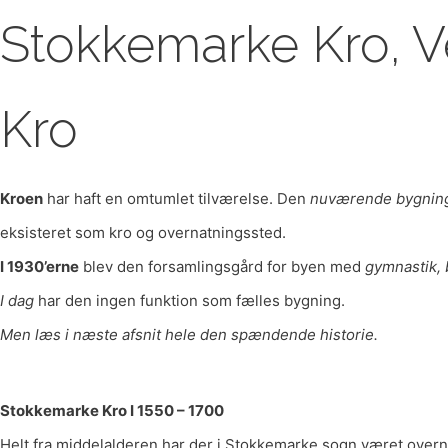
Stokkemarke Kro, V
Kro
Kroen
har haft en omtumlet tilværelse. Den
nuværende bygnin
eksisteret som kro og overnatningssted.
I 1930’erne
blev den forsamlingsgård for byen med
gymnastik, 
I dag
har den ingen funktion som fælles bygning.
Men læs i næste afsnit hele den spændende historie.
Stokkemarke Kro I 1550 – 1700
Helt fra middelalderen har der i Stokkemarke sogn været ove