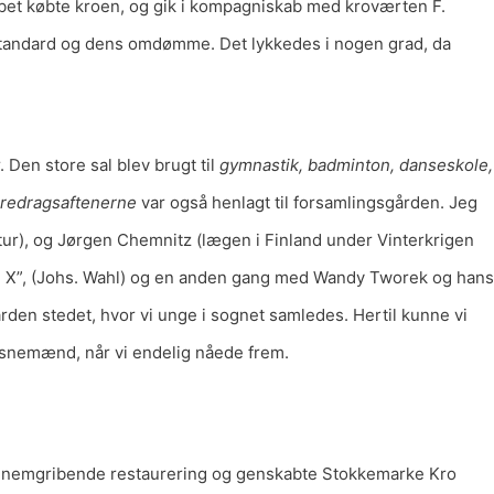
bet købte kroen, og gik i kompagniskab med kroværten F.
s standard og dens omdømme. Det lykkedes i nogen grad, da
Den store sal blev brugt til
gymnastik, badminton, danseskole,
redragsaftenerne
var også henlagt til forsamlingsgården. Jeg
tur), og Jørgen Chemnitz (lægen i Finland under Vinterkrigen
e X”, (Johs. Wahl) og en anden gang med Wandy Tworek og hans
den stedet, hvor vi unge i sognet samledes. Hertil kunne vi
 snemænd, når vi endelig nåede frem.
ennemgribende restaurering og genskabte Stokkemarke Kro