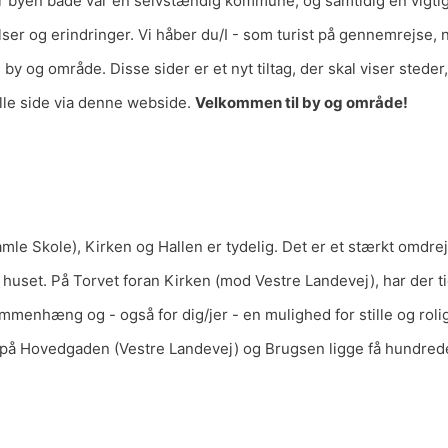
or byen både var en selvstændig kommune, og samtidig en vigtig
er og erindringer. Vi håber du/I - som turist på gennemrejse, ny-
i by og område. Disse sider er et nyt tiltag, der skal viser ste
lle side via denne webside.
Velkommen til by og område!
le Skole), Kirken og Hallen er tydelig. Det er et stærkt omdre
huset. På Torvet foran Kirken (mod Vestre Landevej), har der tidl
ammenhæng og - også for dig/jer - en mulighed for stille og rol
e på Hovedgaden (Vestre Landevej) og Brugsen ligge få hundrede