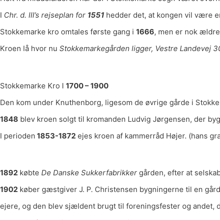
I
Chr. d. III’s rejseplan for
1551
hedder det, at kongen vil være e
Stokkemarke kro omtales første gang i
1666
, men er nok ældre
Kroen lå hvor nu
Stokkemarkegården ligger, Vestre Landevej 3
Stokkemarke Kro I
1700 – 1900
Den kom under Knuthenborg, ligesom de øvrige gårde i Stokke
1848
blev kroen solgt til kromanden Ludvig Jørgensen, der bygg
I perioden
1853-1872
ejes kroen af kammerråd Højer. (hans gra
1892
købte
De Danske Sukkerfabrikker
gården, efter at selska
1902
køber gæstgiver J. P. Christensen bygningerne til en gård
ejere, og den blev sjældent brugt til foreningsfester og andet, d