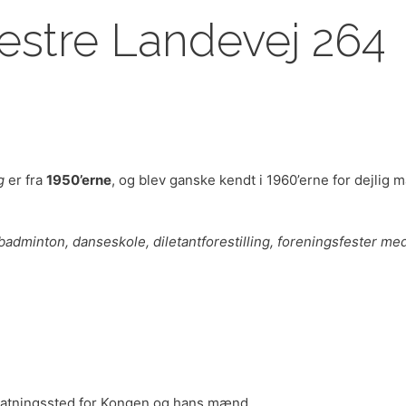
estre Landevej 264
g
er fra
1950’erne
, og blev ganske kendt i 1960’erne for dejlig
badminton, danseskole, diletantforestilling, foreningsfester med
rnatningssted for Kongen og hans mænd.