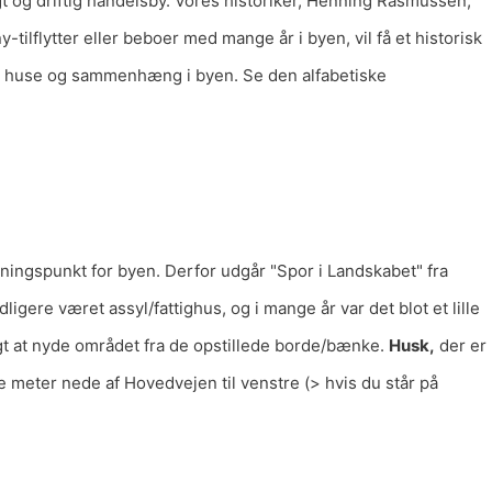
t og driftig handelsby. Vores historiker, Henning Rasmussen,
tilflytter eller beboer med mange år i byen, vil få et historisk
der, huse og sammenhæng i byen. Se den alfabetiske
jningspunkt for byen. Derfor udgår "Spor i Landskabet" fra
igere været assyl/fattighus, og i mange år var det blot et lille
igt at nyde området fra de opstillede borde/bænke.
Husk,
der er
 meter nede af Hovedvejen til venstre (> hvis du står på