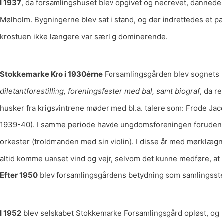
I 1937
, da forsamlingshuset blev opgivet og nedrevet, danned
Mølholm. Bygningerne blev sat i stand, og der indrettedes et 
krostuen ikke længere var særlig dominerende.
Stokkemarke Kro i 1930érne
Forsamlingsgården blev sognets sa
diletantforestilling, foreningsfester med bal, samt biograf
, da r
husker fra krigsvintrene møder med bl.a. talere som: Frode Jac
1939-40). I samme periode havde ungdomsforeningen foruden d
orkester (troldmanden med sin violin). I disse år med mørklæg
altid komme uanset vind og vejr, selvom det kunne medføre, at
Efter 1950
blev forsamlingsgårdens betydning som samlingssted r
I 1952
blev selskabet Stokkemarke Forsamlingsgård opløst, og b